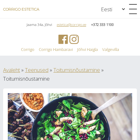
CORRIGO ESTETICA
Jaama 34a, Jõhvi
estetica@corrigo.ee
+372 333 1100
Corrigo
Corrigo Hambaravi
Jõhvi Haigla
Valgevilla
Avaleht
»
Teenused
»
Toitumisnõustamine
»
Toitumisnōustamine