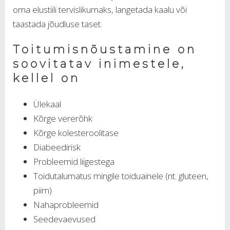
oma elustiili tervislikumaks, langetada kaalu või
taastada jõudluse taset.
Toitumisnõustamine on
soovitatav inimestele,
kellel on
Ülekaal
Kõrge vererõhk
Kõrge kolesteroolitase
Diabeedirisk
Probleemid liigestega
Toidutalumatus mingile toiduainele (nt. gluteen,
piim)
Nahaprobleemid
Seedevaevused