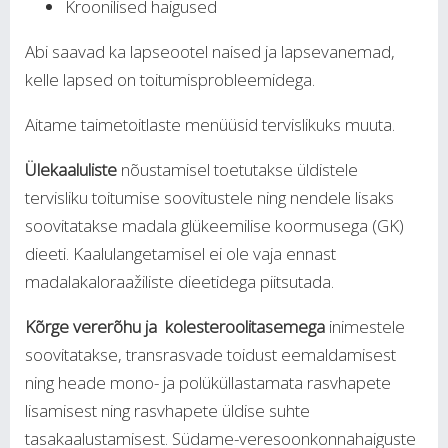
Kroonilised haigused
Abi saavad ka lapseootel naised ja lapsevanemad,
kelle lapsed on toitumisprobleemidega.
Aitame taimetoitlaste menüüsid tervislikuks muuta.
Ülekaaluliste
nõustamisel toetutakse üldistele
tervisliku toitumise soovitustele ning nendele lisaks
soovitatakse madala glükeemilise koormusega (GK)
dieeti. Kaalulangetamisel ei ole vaja ennast
madalakaloraažiliste dieetidega piitsutada.
Kõrge vererõhu ja kolesteroolitasemega
inimestele
soovitatakse, transrasvade toidust eemaldamisest
ning heade mono- ja polüküllastamata rasvhapete
lisamisest ning rasvhapete üldise suhte
tasakaalustamisest. Südame-veresoonkonnahaiguste