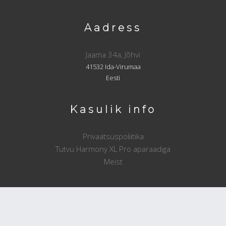
Aadress
Jaama 34a, Jõhvi
41532 Ida-Virumaa
Eesti
Kasulik info
Privaatsuspoliitika
Tutvu Harmony XL Pro aparaadiga
Meist