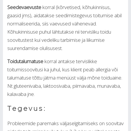
Seedevaevuste
korral (kõrvetised, kõhukinnisus,
gaasid jms), aidatakse seedimistegevus toitumise abil
normaliseerida, siis vaevused vähenevad.
Kõhukinnisuse puhul lähtutakse nii tervisliku toidu
soovitustest kui vedeliku tarbimise ja liikumise
suurendamise olulisusest.
Toidutalumatuse
korral antakse tervislikke
toitumissoovitusi ka juhul, kus klient peab allergia või
talumatuse tõttu jätma menüüst välja mõne toiduaine.
Nt gluteenivaba, laktoosivaba, piimavaba, munavaba,
kalavaba jne.
Tegevus:
Probleemide paremaks väljaselgitamiseks on soovitav