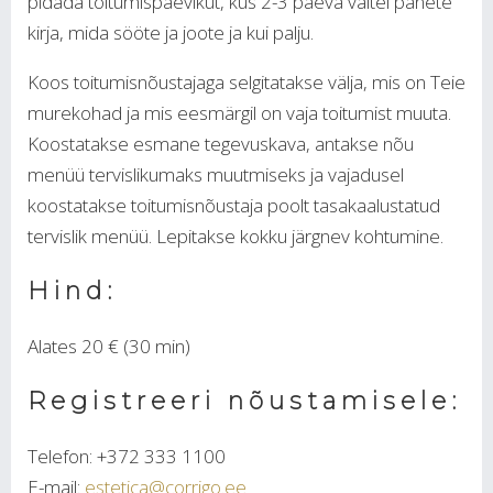
pidada toitumispäevikut, kus 2-3 päeva vältel panete
kirja, mida sööte ja joote ja kui palju.
Koos toitumisnõustajaga selgitatakse välja, mis on Teie
murekohad ja mis eesmärgil on vaja toitumist muuta.
Koostatakse esmane tegevuskava, antakse nõu
menüü tervislikumaks muutmiseks ja vajadusel
koostatakse toitumisnõustaja poolt tasakaalustatud
tervislik menüü. Lepitakse kokku järgnev kohtumine.
Hind:
Alates 20 € (30 min)
Registreeri nõustamisele:
Telefon: +372 333 1100
E-mail:
estetica@corrigo.ee