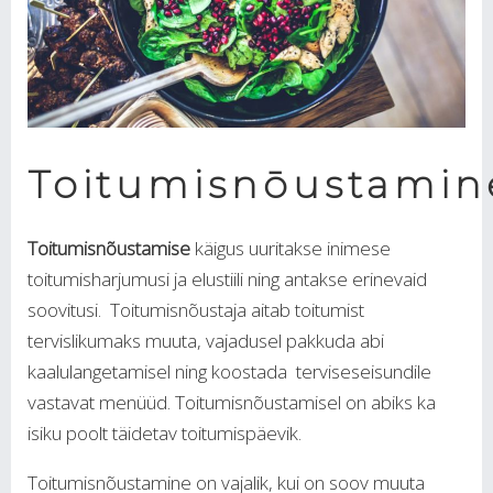
Toitumisnōustamin
Toitumisnõustamise
käigus uuritakse inimese
toitumisharjumusi ja elustiili ning antakse erinevaid
soovitusi. Toitumisnõustaja aitab toitumist
tervislikumaks muuta, vajadusel pakkuda abi
kaalulangetamisel ning koostada terviseseisundile
vastavat menüüd. Toitumisnõustamisel on abiks ka
isiku poolt täidetav toitumispäevik.
Toitumisnõustamine on vajalik, kui on soov muuta