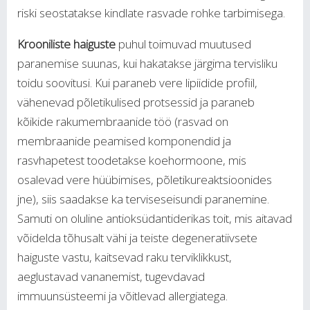
riski seostatakse kindlate rasvade rohke tarbimisega.
Krooniliste haiguste
puhul toimuvad muutused
paranemise suunas, kui hakatakse järgima tervisliku
toidu soovitusi. Kui paraneb vere lipiidide profiil,
vähenevad põletikulised protsessid ja paraneb
kõikide rakumembraanide töö (rasvad on
membraanide peamised komponendid ja
rasvhapetest toodetakse koehormoone, mis
osalevad vere hüübimises, põletikureaktsioonides
jne), siis saadakse ka terviseseisundi paranemine.
Samuti on oluline antioksüdantiderikas toit, mis aitavad
võidelda tõhusalt vähi ja teiste degeneratiivsete
haiguste vastu, kaitsevad raku terviklikkust,
aeglustavad vananemist, tugevdavad
immuunsüsteemi ja võitlevad allergiatega.