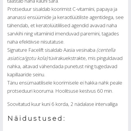
taastab naha kauni sära.
Protseduur sisaldab koorimist C-vitamiini, papaya ja
ananassi ensüümide ja keraotlüütiliste agentidega, see
tähendab, et keratolüütililised agendid avavad naha
sarvkihi ning vitamiinid imenduvad paremini, tagades
naha efektiivse niisutatuse.
Signature Facelift sisaldab Aasia vesinaba
(centella
asiatica/gotu kola)
tüvirakuekstrakte, mis pinguldavad
nahka, aitavad vähendada punetust ning tugedavad
kapillaaride seinu.
Tänu ensümaatilisele koorimisele ei hakka nahk peale
protseduuri kooruma. Hoolitsuse kestvus 60 min.
Soovitatud kuur kuni 6 korda, 2 nädalase intervalliga
Näidustused: