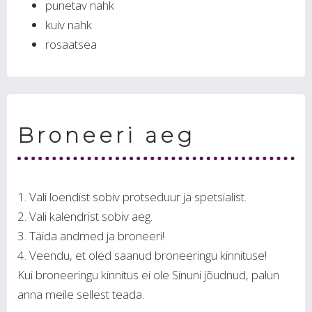
punetav nahk
kuiv nahk
rosaatsea
Broneeri aeg
Vali loendist sobiv protseduur ja spetsialist.
Vali kalendrist sobiv aeg.
Täida andmed ja broneeri!
Veendu, et oled saanud broneeringu kinnituse!
Kui broneeringu kinnitus ei ole Sinuni jõudnud, palun
anna meile sellest teada.