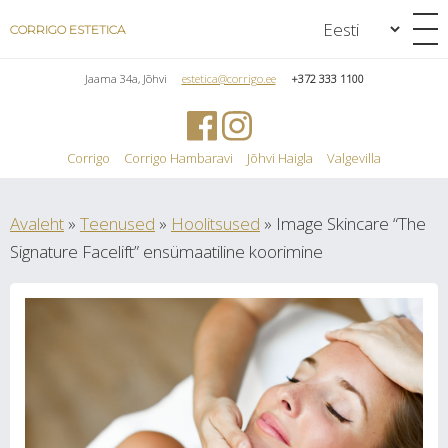
CORRIGO ESTETICA
Jaama 34a, Jõhvi
estetica@corrigo.ee
+372 333 1100
Corrigo
Corrigo Hambaravi
Jõhvi Haigla
Valgevilla
Avaleht
»
Teenused
»
Hoolitsused
»
Image Skincare “The
Signature Facelift” ensümaatiline koorimine