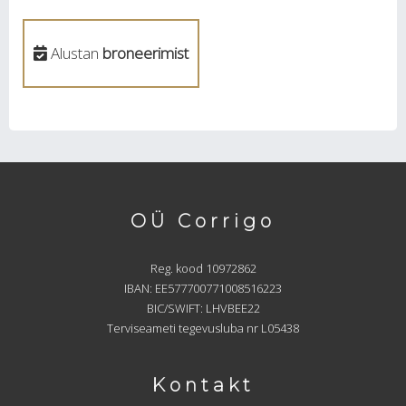
Alustan
broneerimist
OÜ Corrigo
Reg. kood 10972862
IBAN: EE577700771008516223
BIC/SWIFT: LHVBEE22
Terviseameti tegevusluba nr L05438
Kontakt