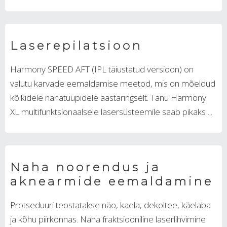
Laserepilatsioon
Harmony SPEED ​​AFT (IPL täiustatud versioon) on
valutu karvade eemaldamise meetod, mis on mõeldud
kõikidele nahatüüpidele aastaringselt. Tänu Harmony
XL multifunktsionaalsele lasersüsteemile saab pikaks ...
Naha noorendus ja
aknearmide eemaldamine
Protseduuri teostatakse näo, kaela, dekoltee, käelaba
ja kõhu piirkonnas. Naha fraktsiooniline laserlihvimine