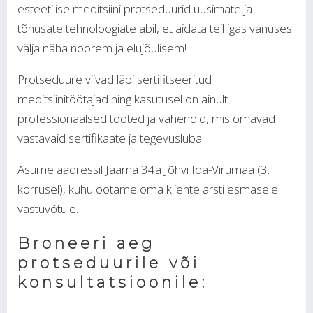
esteetilise meditsiini protseduurid uusimate ja
tõhusate tehnoloogiate abil, et aidata teil igas vanuses
välja näha noorem ja elujõulisem!
Protseduure viivad läbi sertifitseeritud
meditsiinitöötajad ning kasutusel on ainult
professionaalsed tooted ja vahendid, mis omavad
vastavaid sertifikaate ja tegevusluba.
Asume aadressil Jaama 34a Jõhvi Ida-Virumaa (3.
korrusel), kuhu ootame oma kliente arsti esmasele
vastuvõtule.
Broneeri aeg
protseduurile või
konsultatsioonile: