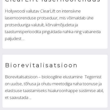
Hollywoodi vallutav ClearLift on intensiivne
lasernoorenduse protseduur, mis võimaldab ühe
protseduuriga valutult, kõrvalmõjudeta ja
taastumisperioodita pinguldada nahka ning vabaneda
paljudest ...
Biorevitalisatsioon
Biorevitalisatsioon – bioloogiline elustamine Tegemist
on uudse, tõhusa ja ohutu meetodiga naha toonuse ja
elastsuse taastamiseks hüaluroonhappe süstimise abil,
et saavutada ...