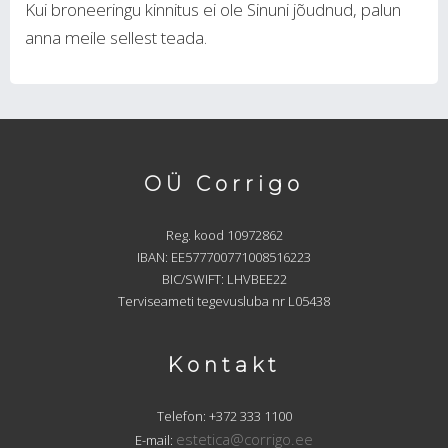
Kui broneeringu kinnitus ei ole Sinuni jõudnud, palun
anna meile sellest teada.
OÜ Corrigo
Reg. kood 10972862
IBAN: EE577700771008516223
BIC/SWIFT: LHVBEE22
Terviseameti tegevusluba nr L05438
Kontakt
Telefon: +372 333 1100
estetica@corrigo.ee
E-mail: