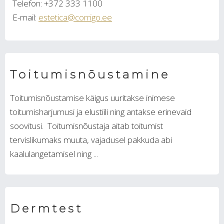
Telefon: +372 333 1100
E-mail:
estetica@corrigo.ee
Toitumisnōustamine
Toitumisnõustamise käigus uuritakse inimese
toitumisharjumusi ja elustiili ning antakse erinevaid
soovitusi. Toitumisnõustaja aitab toitumist
tervislikumaks muuta, vajadusel pakkuda abi
kaalulangetamisel ning ...
Dermtest