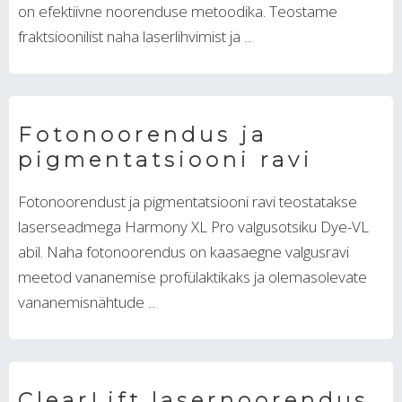
on efektiivne noorenduse metoodika. Teostame
fraktsioonilist naha laserlihvimist ja ...
Fotonoorendus ja
pigmentatsiooni ravi
Fotonoorendust ja pigmentatsiooni ravi teostatakse
laserseadmega Harmony XL Pro valgusotsiku Dye-VL
abil. Naha fotonoorendus on kaasaegne valgusravi
meetod vananemise profülaktikaks ja olemasolevate
vananemisnähtude ...
ClearLift lasernoorendus