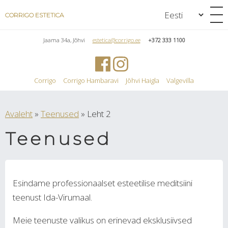
CORRIGO ESTETICA
Jaama 34a, Jõhvi
estetica@corrigo.ee
+372 333 1100
Corrigo
Corrigo Hambaravi
Jõhvi Haigla
Valgevilla
Avaleht
»
Teenused
»
Leht 2
Teenused
Esindame professionaalset esteetilise meditsiini
teenust Ida-Virumaal.
Meie teenuste valikus on erinevad eksklusiivsed